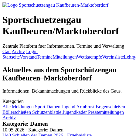
Sportschuetzengau
Kaufbeuren/Marktoberdorf
Zentrale Plattform fuer Informationen, Termine und Verwaltung
Gau
Archiv
Login
Startseite
Vorstand
Termine
Mitteilungen
Wettkaempfe
Vereinsliste
Lehrg
Aktuelles aus dem Sportschützengau
Kaufbeuren–Marktoberdorf
Informationen, Bekanntmachungen und Rückblicke des Gaus.
Kategorien
Alle
Meldungen
Sport
Damen
Jugend
Armbrust
Bogenschießen
Böllerschießen
Schützenblättle
Jugendkader
Pressemitteilungen
Archiv
Kategorie: Damen
10.05.2026 · Kategorie: Damen
Ü40 Schießen der Damen 2026 - Ergebnisliste