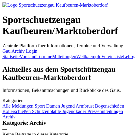
Sportschuetzengau
Kaufbeuren/Marktoberdorf
Zentrale Plattform fuer Informationen, Termine und Verwaltung
Gau
Archiv
Login
Startseite
Vorstand
Termine
Mitteilungen
Wettkaempfe
Vereinsliste
Lehrg
Aktuelles aus dem Sportschützengau
Kaufbeuren–Marktoberdorf
Informationen, Bekanntmachungen und Rückblicke des Gaus.
Kategorien
Alle
Meldungen
Sport
Damen
Jugend
Armbrust
Bogenschießen
Böllerschießen
Schützenblättle
Jugendkader
Pressemitteilungen
Archiv
Kategorie: Archiv
—
Keine Beiträge in dieser Kategorie.